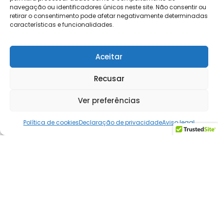
navegação ou identificadores únicos neste site. Não consentir ou
retirar o consentimento pode afetar negativamente determinadas
características e funcionalidades.
Aceitar
Recusar
Ver preferências
Governança corporativa
Assembleia Ordinária: O Que É, Como
Política de cookies
Declaração de privacidade
Aviso legal
Funciona e Qual a Sua Importância
5
min
abril 29, 2025
Ler mais >