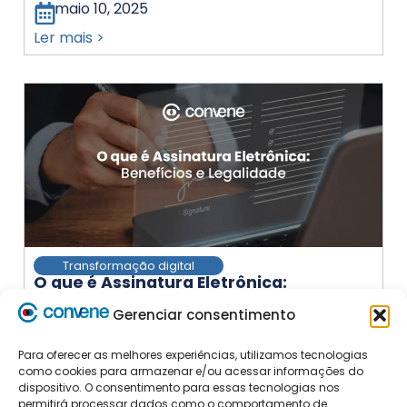
maio 10, 2025
Ler mais >
Transformação digital
O que é Assinatura Eletrônica:
Benefícios e Legalidade
8
min
Gerenciar consentimento
maio 1, 2025
Para oferecer as melhores experiências, utilizamos tecnologias
Ler mais >
como cookies para armazenar e/ou acessar informações do
dispositivo. O consentimento para essas tecnologias nos
permitirá processar dados como o comportamento de