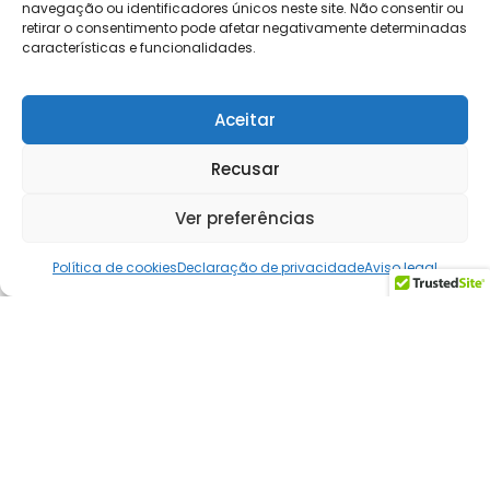
navegação ou identificadores únicos neste site. Não consentir ou
retirar o consentimento pode afetar negativamente determinadas
características e funcionalidades.
Aceitar
Recusar
Ver preferências
Política de cookies
Declaração de privacidade
Aviso legal
Fale conosco por e-mail
Você também pode entrar em contato
diretamente pelo e-mail:
sales@azeusconvene.com
Sua mensagem será respondida pela nossa equipe
local.